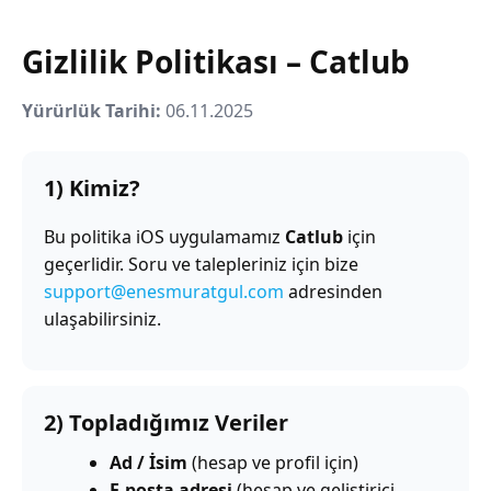
Gizlilik Politikası – Catlub
Yürürlük Tarihi:
06.11.2025
1) Kimiz?
Bu politika iOS uygulamamız
Catlub
için
geçerlidir. Soru ve talepleriniz için bize
support@enesmuratgul.com
adresinden
ulaşabilirsiniz.
2) Topladığımız Veriler
Ad / İsim
(hesap ve profil için)
E-posta adresi
(hesap ve geliştirici